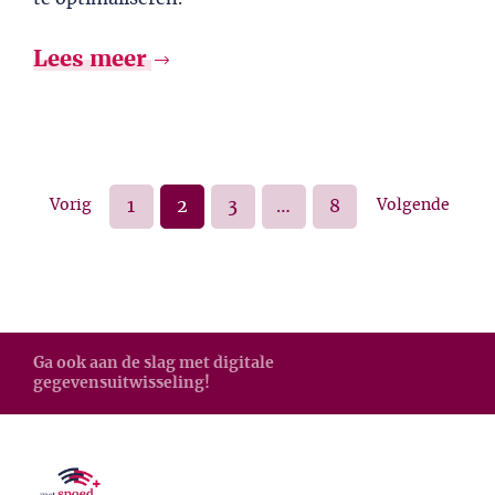
Lees meer
Vorig
1
2
3
…
8
Volgende
Ga ook aan de slag met digitale
gegevensuitwisseling!