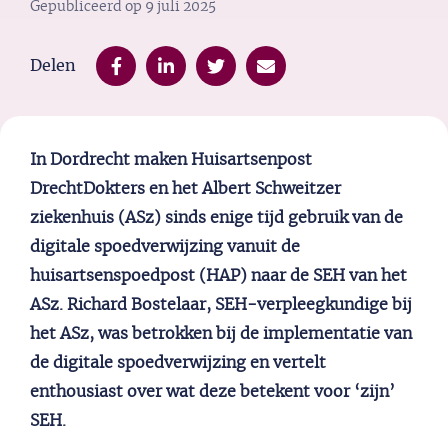
Gepubliceerd op
9 juli 2025
Delen
In Dordrecht maken
Huisartsenpost
DrechtDokters
en het Albert Schweitzer
z
iekenhuis (
AS
z
) sinds enige tijd gebruik van de
digitale spoedverwijzing vanuit de
huisartsenspoedpost (HAP) naar de SEH van het
AS
z
.
Richard
Bostelaar
, SEH-verpleegkundige bij
het
AS
z
, was betrokken bij de implementatie van
de digitale spoedverwijzing en vertelt
enthousiast over wat deze betekent voor ‘zijn’
SEH.