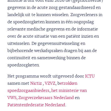
ambitie is om voor eind 2026 de (geprioriteerde)
gegevens in de acute zorg gestandaardiseerd en
landelijk uit te kunnen wisselen. Zorgverleners in
de spoedzorgketen kunnen in één oogopslag
relevante medische gegevens en de informatie
over de acute situatie van een patiënt inzien en
uitwisselen. De gegevensuitwisseling en
bijbehorende werkafspraken dragen bij aan de
continuïteit en samenwerking binnen de
spoedzorgketen.
Het programma wordt uitgevoerd door
ICTU
samen met
Nictiz
,
VZVZ
, b
etrokken
spoedzorgaanbieders
,
het ministerie van
VWS,
Zorgverzekeraars Nederland
en
Patiëntenfederatie Nederland
.