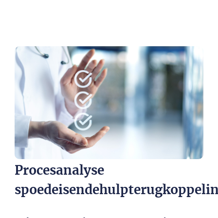
Procesanalyse
spoedeisendehulpterugkoppeli