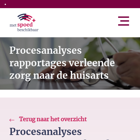
Skip to the main content
Procesanalyses
rapportages verleende
zorg naar de huisarts
Terug naar het overzicht
Procesanalyses