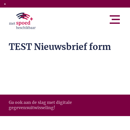
Skip to the main content
TEST Nieuwsbrief form
Ga ook aan de slag met digitale
gegevensuitwisseling!