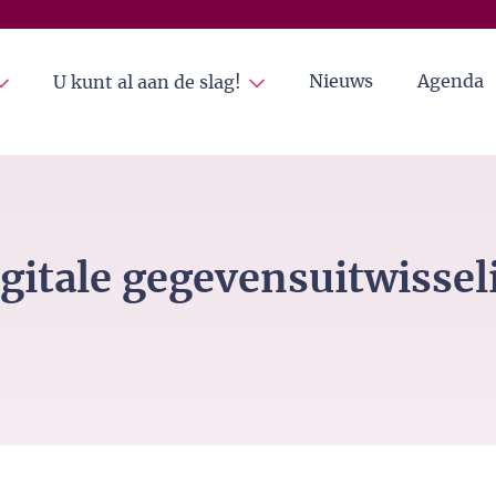
Nieuws
Agenda
U kunt al aan de slag!
gitale gegevensuitwissel