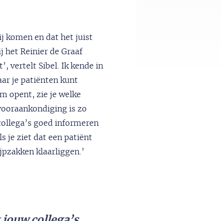
ij komen en dat het juist
j het Reinier de Graaf
 vertelt Sibel. Ik kende in
ar je patiënten kunt
m opent, zie je welke
vooraankondiging is zo
collega’s goed informeren
s je ziet dat een patiënt
ijpzakken klaarliggen.’
 jouw collega’s