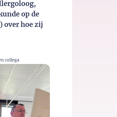
llergoloog,
kunde op de
 over hoe zij
en collega