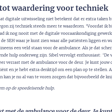
 tot waardering voor techniek
t digitale uitwisseling niet betekent dat er extra taken b
egon zij techniek steeds meer te waarderen. ‘Voordat ik bi
 ik nog nooit met de digitale vooraankondiging gewerkt’,
de SEH waar je kunt zien waar alle patiënten liggen en wa
neens een veld staan voor de ambulance. Als je dat scher
ende hulp onderweg zijn. Sibel vervolgt enthousiast: ‘De 
eer verrast met de ambulance voor de deur. Je kunt jouw 
ënt en je hebt extra denktijd om een plan op te stellen. Al
n kan je nu al van te voren zorgen dat bijvoorbeeld de kn
em op de spoedeisende hulp.
ast met de ambulance voor de deur. Je kunt