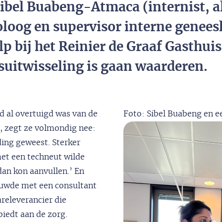
ibel Buabeng-Atmaca (internist, a
loog en supervisor interne genees
p bij het Reinier de Graaf Gasthuis)
suitwisseling is gaan waarderen.
jd al overtuigd was van de
Foto: Sibel Buabeng en e
g, zegt ze volmondig nee:
ding geweest. Sterker
 met een techneut wilde
dan kon aanvullen.’ En
rouwde met een consultant
releverancier die
biedt aan de zorg.