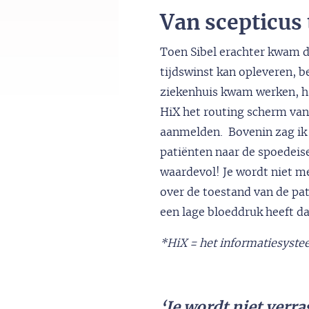
Van scepticus
Toen Sibel erachter kwam da
tijdswinst kan opleveren, b
ziekenhuis kwam werken, had
HiX het routing scherm van 
aanmelden. Bovenin zag ik i
patiënten naar de spoedeis
waardevol! Je wordt niet m
over de toestand van de pati
een lage bloeddruk heeft da
*HiX =
het informatiesyste
‘Je wordt niet verr