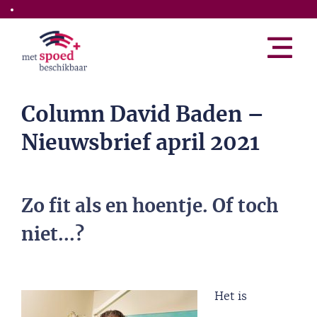
Skip to the main content
Column David Baden –
Nieuwsbrief april 2021
Zo fit als en hoentje. Of toch
niet...?
Het is