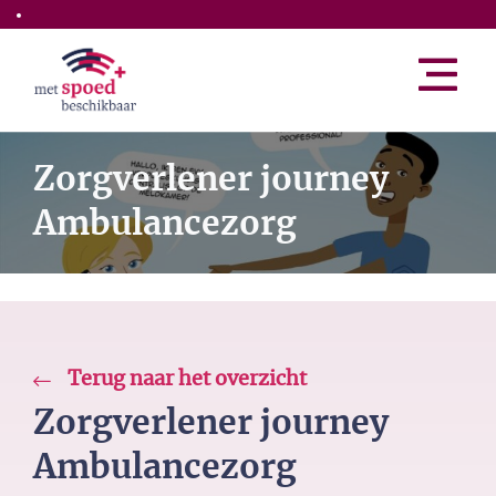
Skip to the main content
Zorgverlener journey
Ambulancezorg
Terug naar het overzicht
Zorgverlener journey
Ambulancezorg