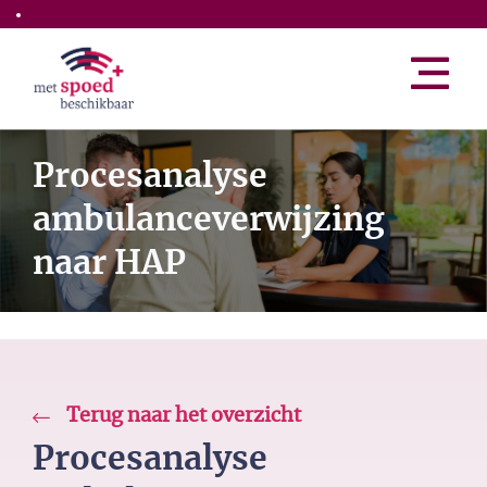
Skip to the main content
Procesanalyse
ambulanceverwijzing
naar HAP
Terug naar het overzicht
Procesanalyse