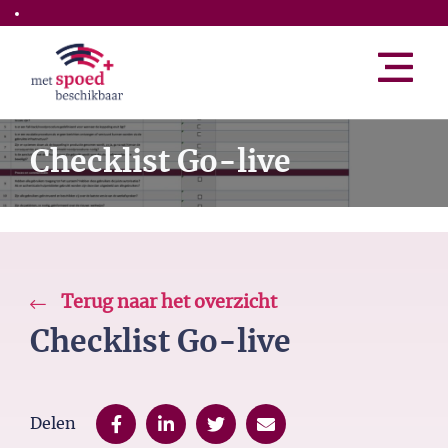
Skip to the main content
Checklist Go-live
Terug naar het overzicht
Checklist Go-live
Delen