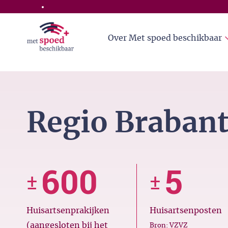
Skip to the main content
Over Met spoed beschikbaar
Regio Braban
600
5
±
±
Huisartsenprakijken
Huisartsenposten
(aangesloten bij het
Bron: VZVZ