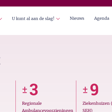
Nieuws
Agenda
U kunt al aan de slag!
t
3
9
±
±
Regionale
Ziekenhuizen 
Ambulancevoorzieningen
SEH)